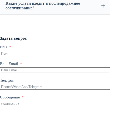
Какие услуги входят в послепродажное
обслуживание?
оптовых партнёров
Розничные покупатели
Задать вопрос
Имя
Да, мы предлагаем услуги
OEM
и
ODM
для каждого
Ваш Email
клиента. Мы готовы разработать индивидуальное
решение с учётом ваших потребностей — от внешнего
вида до функциональности. Наши специалисты
бесплатно подготовят эксклюзивную концепцию
Телефон
продукта, ориентированную на ваш рынок и
требования.
Сообщение